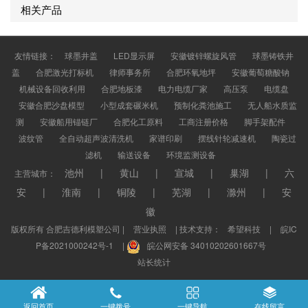
相关产品
友情链接：
球墨井盖
LED显示屏
安徽镀锌螺旋风管
球墨铸铁井
盖
合肥激光打标机
律师事务所
合肥环氧地坪
安徽葡萄糖酸钠
机械设备回收利用
合肥地板漆
电力电缆厂家
高压泵
电缆盘
安徽合肥沙盘模型
小型成套碾米机
预制化粪池施工
无人船水质监
测
安徽船用锚链厂
合肥化工原料
工商注册价格
脚手架配件
波纹管
全自动超声波清洗机
家谱印刷
摆线针轮减速机
陶瓷过
滤机
输送设备
环境监测设备
池州
|
黄山
|
宣城
|
巢湖
|
六
主营城市：
安
|
淮南
|
铜陵
|
芜湖
|
滁州
|
安
徽
版权所有 合肥吉德利模塑公司 |
营业执照
| 技术支持：
希望科技
|
皖IC
P备2021000242号-1
|
皖公网安备 34010202601667号
站长统计
返回首页
一键拨号
一键导航
在线留言