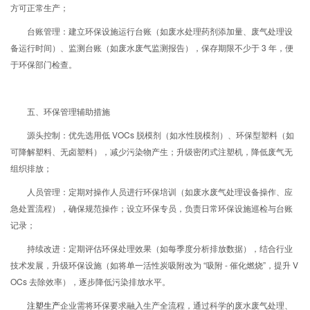
方可正常生产；
台账管理：建立环保设施运行台账（如废水处理药剂添加量、废气处理设
备运行时间）、监测台账（如废水废气监测报告），保存期限不少于 3 年，便
于环保部门检查。
五、环保管理辅助措施
源头控制：优先选用低 VOCs 脱模剂（如水性脱模剂）、环保型塑料（如
可降解塑料、无卤塑料），减少污染物产生；升级密闭式注塑机，降低废气无
组织排放；
人员管理：定期对操作人员进行环保培训（如废水废气处理设备操作、应
急处置流程），确保规范操作；设立环保专员，负责日常环保设施巡检与台账
记录；
持续改进：定期评估环保处理效果（如每季度分析排放数据），结合行业
技术发展，升级环保设施（如将单一活性炭吸附改为 “吸附 - 催化燃烧”，提升 V
OCs 去除效率），逐步降低污染排放水平。
注塑生产
企业需将环保要求融入生产全流程，通过科学的废水废气处理、