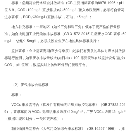
标准：必须符合污水综合排放标准（GB 主要指标要求为8978-1996：pH
值 6-9，COD≤100mg/L(直接排放)或≤500mg/L(接入市政管网，必须符合管网
进水要求)，BOD₅≤30mg/L(直接排放)，石油，≤5mg/L；
地方补充标准：一些地区（如长三角和珠三角）颁布了更严格的行业标
准，如合成树脂工业污染物排放标准（GB 31572-2015)注塑废水COD 要求≤60
mg/L，总氮≤15mg/L，必须按照企业所在地的具体标准执行；
监控要求：企业需要定期(至少每季度1 次)委托有资质的单位对废水排放指
标进行监测，如果废水排放量较大(如日均)＞100 需要安装在线监控设备(监控)
COD、pH 值等)，数据实时上传到环保部门管理平台。
（2）废气排放合规标准
标准：
VOCs 排放需符合《挥发性有机物无组织排放控制标准》（GB 37822-201
9），要求车间内 VOCs 无组织排放浓度≤10mg/m³，厂界 VOCs 浓度≤2mg/m³
（根据功能区划分，一类区更严格）；
颗粒物排放需符合《大气污染物综合排放标准》（GB 16297-1996），排