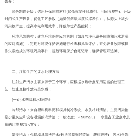
丢弃；
绿色制造升级：选用环保原辅材料(如低挥发性脱膜剂、可回收塑料)、升级
封闭式生产设备，优化工艺参数（如降低熔融温度和挥发性），从源头上减少
污染物产生，提高水电利用效率，降低单位产品能耗；
环境风险防控：建立环境保护应急机制（如废气净化设备故障和污水泄漏
的应对措施），定期对环境保护设施进行检查和风险评估，避免设备故障或操
作失误造成的环境污染事件，规范环境保护台账记录，确保管理可追溯。
二、注塑生产的废水处理方法
注射生产污水主要来源于三个环节，应根据水质特点采用适当的处理工
艺，防止直接排放污染水质：
(一)污水来源和水质特征
冷却污水：来自塑料机料筒和模具制冷系统。水质相对清洁。主要污染物
是少量灰尘和设备泄漏的润滑油（一般浓度）＜50mg/L），水量占工业废水总
量的比重 60%-70%；
清洗污水：包括模具清洗污水(包括脱膜剂残留物、塑料碎渣)、污水(含洗