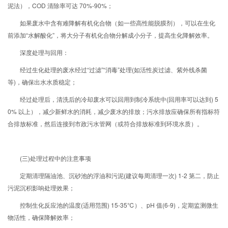
泥法），COD 清除率可达 70%-90%；
如果废水中含有难降解有机化合物（如一些高性能脱膜剂），可以在生化
前添加“水解酸化”，将大分子有机化合物分解成小分子，提高生化降解效率。
深度处理与回用：
经过生化处理的废水经过“过滤”“消毒”处理(如活性炭过滤、紫外线杀菌
等)，确保出水水质稳定；
经过处理后，清洗后的冷却废水可以回用到制冷系统中(回用率可以达到) 5
0% 以上），减少新鲜水的消耗，减少废水的排放；污水排放应确保所有指标符
合排放标准，然后连接到市政污水管网（或符合排放标准到环境水质）。
(三)处理过程中的注意事项
定期清理隔油池、沉砂池的浮油和污泥(建议每周清理一次) 1-2 第二，防止
污泥沉积影响处理效果；
控制生化反应池的温度(适用范围) 15-35℃）、pH 值(6-9)，定期监测微生
物活性，确保降解效率；