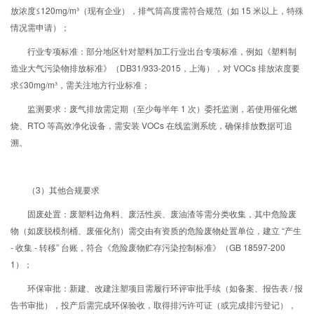
放浓度≤120mg/m³（现有企业），排气筒高度需符合规范（如 15 米以上，特殊
情况需申请）；
行业专项标准：部分地区针对塑料加工行业出台专项标准，例如《塑料制
造业大气污染物排放标准》（DB31/933-2015，上海），对 VOCs 排放浓度要
求≤30mg/m³，需关注地方行业标准；
监测要求：废气排放需定期（至少每半年 1 次）委托监测，若使用催化燃
烧、RTO 等高效净化设备，需安装 VOCs 在线监测系统，确保排放数据可追
溯。
（3）其他合规要求
固废处置：废塑料边角料、废活性炭、废油渣等需分类收集，其中危险废
物（如废脱模剂桶、废催化剂）需交由有资质的危险废物处置单位，建立 “产生
- 收集 - 转移” 台账，符合《危险废物贮存污染控制标准》（GB 18597-200
1）；
环保审批：新建、改建注塑项目需履行环评审批手续（如备案、报告表 / 报
告书审批），投产后需完成环保验收，取得排污许可证（或完成排污登记），