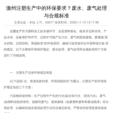
滁州注塑生产中的环保要求？废水、废气处理
与合规标准
文章出处：本站 人气：43617 发表时间：2025-11-10 13:17:46
注塑生产
作为塑料加工的关键环节，涉及塑料熔化、模具开启和关闭、产
品冷却、设备维护等环节。过程中可能产生污水、废气和固体废物。要遵循“源
头控制、过程控制、尾端标准”的环保原则，确保污染排放符合中国和地方政 府
的规定。以下从整体环境保护规定、废水处理、废气处理和合规标准四个方面
进行了详细说明。
一、注塑生产总体环保规定框架
以“污染防 治、资源高效利用、环境风险防控”为重点，注塑生产的环境保
护规定包括三个方面：
污染物排放控制：生产过程中产生的污水(如冷却污水、清洗污水)、废气
(如塑料加热挥发性、脱膜剂废气)、固体废物（如废塑料废料和废油残渣）应分
类处理，以确保排放浓度或处理方法符合规定标准。严禁未经处理直接排放或