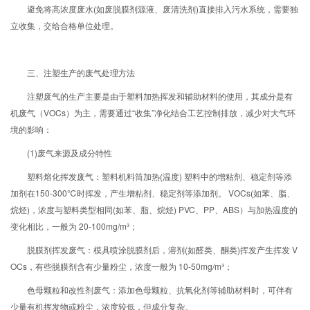
避免将高浓度废水(如废脱膜剂源液、废清洗剂)直接排入污水系统，需要独
立收集，交给合格单位处理。
三、注塑生产的废气处理方法
注塑废气的生产主要是由于塑料加热挥发和辅助材料的使用，其成分是有
机废气（VOCs）为主，需要通过“收集”净化结合工艺控制排放，减少对大气环
境的影响：
(1)废气来源及成分特性
塑料熔化挥发废气：塑料机料筒加热(温度) 塑料中的增粘剂、稳定剂等添
加剂在150-300℃时挥发，产生增粘剂、稳定剂等添加剂。 VOCs(如苯、脂、
烷烃)，浓度与塑料类型相同(如苯、脂、烷烃) PVC、PP、ABS）与加热温度的
变化相比，一般为 20-100mg/m³；
脱膜剂挥发废气：模具喷涂脱膜剂后，溶剂(如醛类、酮类)挥发产生挥发 V
OCs，有些脱膜剂含有少量粉尘，浓度一般为 10-50mg/m³；
色母颗粒和改性剂废气：添加色母颗粒、抗氧化剂等辅助材料时，可伴有
少量有机挥发物或粉尘，浓度较低，但成分复杂。