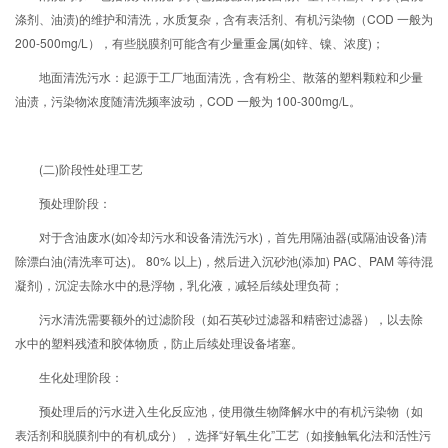
涤剂、油渍)的维护和清洗，水质复杂，含有表活剂、有机污染物（COD 一般为
200-500mg/L），有些脱膜剂可能含有少量重金属(如锌、镍、浓度)；
地面清洗污水：起源于工厂地面清洗，含有粉尘、散落的塑料颗粒和少量
油渍，污染物浓度随清洗频率波动，COD 一般为 100-300mg/L。
(二)阶段性处理工艺
预处理阶段：
对于含油废水(如冷却污水和设备清洗污水)，首先用隔油器(或隔油设备)清
除漂白油(清洗率可达)。 80% 以上)，然后进入沉砂池(添加) PAC、PAM 等待混
凝剂)，沉淀去除水中的悬浮物，乳化液，减轻后续处理负荷；
污水清洗需要额外的过滤阶段（如石英砂过滤器和精密过滤器），以去除
水中的塑料残渣和胶体物质，防止后续处理设备堵塞。
生化处理阶段：
预处理后的污水进入生化反应池，使用微生物降解水中的有机污染物（如
表活剂和脱膜剂中的有机成分），选择“好氧生化”工艺（如接触氧化法和活性污