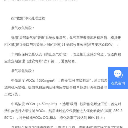
(2)“收集”净化处理过程
废气收集阶段：
选用“局部集气罩”管道“系统收集废气，集气罩应覆盖塑料机料筒、模具开
闭区域(建议盖口与污染源之间的距离)≤1 确保收集效率(通常要求)≥85%）；
车间应保持负压状态（防止废气扩散），管道施工应减少弯道，管道内积
尘应定期清理（建议每月1次）第二，避免堵塞。
废气净化阶段：
中低浓度 VOCs（≤50mg/m³）：选择“活性炭吸附法”，通过颗粒活性炭过
在线咨询
滤有机污染物。吸附饱和后的活性炭应交给合格单位进行再生或处理，以避免
二次污染；
中高浓度 VOCs（＞50mg/m³）：选用“吸附 - 脱附催化燃烧工艺，首先对
活性炭进行浓缩过滤 VOCs，然后通过热空气脱附进入催化燃烧炉(温度) 250-3
50℃），将分解成VOCs CO₂和水，净化效率可以达到 90% 以上；
含有粉尘废气(如脱膜剂粉尘)：在进入之前，需要通过“袋式除尘器”或“旋风