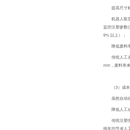
提高尺寸
机器人取
监控注塑参数(
9% 以上）；
降低废料
传统人工
mm，废料率来自
（3）成
虽然自动
降低人工
传统注塑生
线年均节省人工成