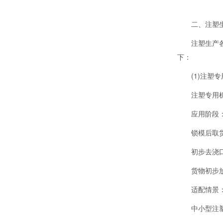
二、注塑
注塑生产
下：
(1)注塑
注塑专用
应用阶段
锁模后取
初步去浇
货物初步
适配情景
中小型注