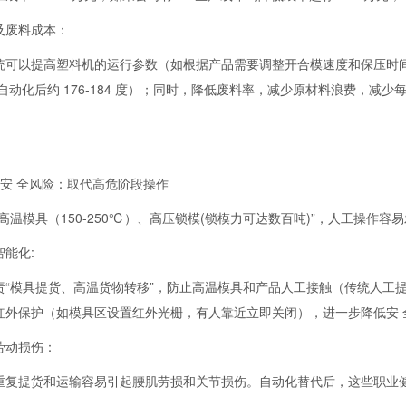
及废料成本：
统可以提高塑料机的运行参数（如根据产品需要调整开合模速度和保压时间），
度，自动化后约 176-184 度）；同时，降低废料率，减少原材料浪费，减少
低安 全风险：取代高危阶段操作
高温模具（150-250℃）、高压锁模(锁模力可达数百吨)”，人工操作
能化:
责“模具提货、高温货物转移”，防止高温模具和产品人工接触（传统人工提
红外保护（如模具区设置红外光栅，有人靠近立即关闭），进一步降低安 
劳动损伤：
重复提货和运输容易引起腰肌劳损和关节损伤。自动化替代后，这些职业