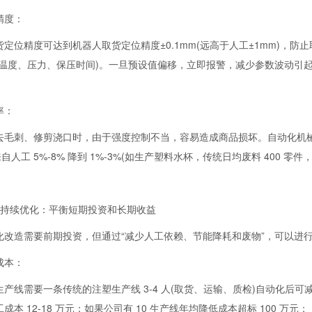
精度：
货定位精度可达到机器人取货定位精度±0.1mm(远高于人工±1mm)，
温度、压力、保压时间)。一旦预设值偏移，立即报警，减少参数波动引起的尺
率：
去毛刺、修剪浇口时，由于强度控制不当，容易造成商品损坏。自动化机械
人工 5%-8% 降到 1%-3%(如生产塑料水杯，传统日均废料 400 零件，
本持续优化：平衡短期投资和长期收益
化改造需要前期投资，但通过“减少人工依赖、节能降耗和废物”，可以进行自
成本：
产线需要一条传统的注塑生产线 3-4 人(取货、运输、质检)自动化后可减少
本 12-18 万元；如果公司有 10 生产线年均降低成本超标 100 万元；