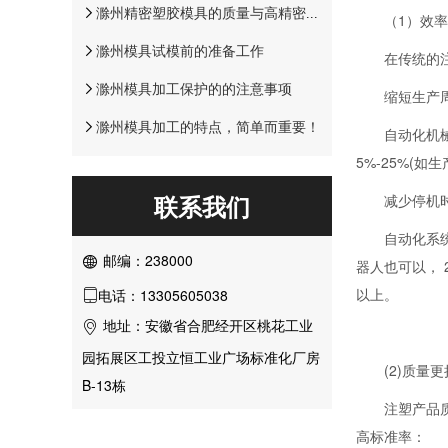
滁州精密塑胶模具的质量与高精密注塑
（1）效
滁州模具试模前的准备工作
在传统的
滁州模具加工保护的的注意事项
缩短生产
滁州模具加工的特点，简单而重要！
自动化机械
5%-25%(如
联系我们
减少停机
自动化系统
邮编：238000

器人也可以， 
以上。
电话：13305605038

地址：安徽省合肥经开区桃花工业

园拓展区工投立恒工业广场标准化厂房
(2)质量
B-13栋
注塑产品
高标准率：