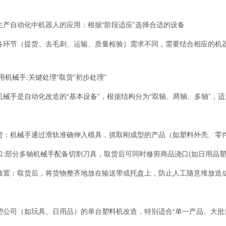
生产自动化中机器人的应用：根据“阶段适应”选择合适的设备
各环节（提货、去毛刺、运输、质量检验）需求不同，需要结合相应的机器
专用机械手:关键处理“取货”初步处理”
机械手是自动化改造的“基本设备”，根据结构分为“双轴、两轴、多轴”，
：
货：机械手通过滑轨准确伸入模具，抓取刚成型的产品（如塑料外壳、零件
口:部分多轴机械手配备切割刀具，取货后可同时修剪商品浇口(如日用品塑
放置：取货后，将货物整齐地放在输送带或托盘上，防止人工随意堆放造
：
塑公司（如玩具、日用品）的单台塑料机改造，特别适合“单一产品、大批量”