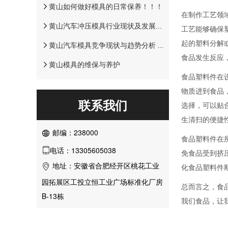
黄山如何做好模具的日常保养！！！
在制作工艺领
黄山汽车冲压模具行业现状及发展前景!
工艺能够确保
起的塑料分解
黄山汽车模具竞争现状与趋势分析 高端模具仍是未来竞争重点
食品发生反应
黄山模具的维保与养护
食品塑料件在
物质进到食品
联系我们
选择，可以贴
生清扫的便捷
邮编：238000

食品塑料件在
电话：13305605038

免食品受到挤
地址：安徽省合肥经开区桃花工业
化食品塑料件

园拓展区工投立恒工业广场标准化厂房
总而言之，食
B-13栋
我们食品，让