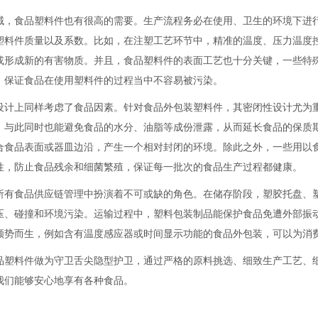
域，食品塑料件也有很高的需要。生产流程务必在使用、卫生的环境下进
塑料件质量以及系数。比如，在注塑工艺环节中，精准的温度、压力温度
或形成新的有害物质。并且，食品塑料件的表面工艺也十分关键，一些特
，保证食品在使用塑料件的过程当中不容易被污染。
设计上同样考虑了食品因素。针对食品外包装塑料件，其密闭性设计尤为
，与此同时也能避免食品的水分、油脂等成份泄露，从而延长食品的保质
合食品表面或器皿边沿，产生一个相对封闭的环境。除此之外，一些用以
性，防止食品残余和细菌繁殖，保证每一批次的食品生产过程都健康。
所有食品供应链管理中扮演着不可或缺的角色。在储存阶段，塑胶托盘、
压、碰撞和环境污染。运输过程中，塑料包装制品能保护食品免遭外部振
顺势而生，例如含有温度感应器或时间显示功能的食品外包装，可以为消
品塑料件做为守卫舌尖隐型护卫，通过严格的原料挑选、细致生产工艺、
我们能够安心地享有各种食品。