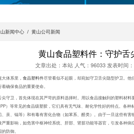
黄山新闻中心
/
黄山公司新闻
黄山食品塑料件：守护舌
文章出处：本站 人气：96033 发表时间：2024-
庞大体系里，
食品塑料件
尽管看似不起眼，却宛如守卫舌尖隐型护卫。他
行着确保食品的重要使命。
舌尖守卫，首先体现在其严苛的原料选择时。用以食品接触到的塑料材料
（PP）等常见的食品级塑胶，它们具有无气味、耐化学性好的特点。各种
铅、汞、镉等）和有毒有害化合物（如苯系、醛类）。由于一旦这些有害
致严重影响，如危害中枢神经系统、肝部、肾脏功能等器官，引发各种病
固的防御。