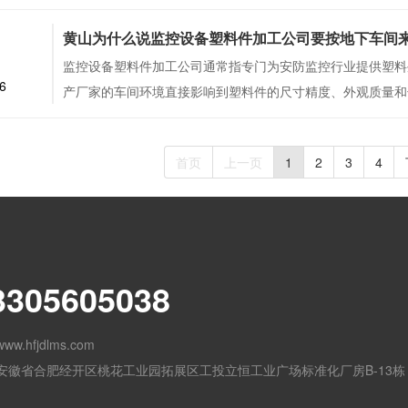
7
黄山为什么说监控设备塑料件加工公司要按地下车间
监控设备塑料件加工公司通常指专门为安防监控行业提供塑料
6
产厂家的车间环境直接影响到塑料件的尺寸精度、外观质量和
首页
上一页
1
2
3
4
3305605038
.hfjdlms.com
安徽省合肥经开区桃花工业园拓展区工投立恒工业广场标准化厂房B-13栋