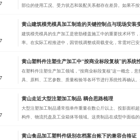
7
部位的使用工况、受力状态和装配关系都存在差异。如果不按
5
黄山建筑模壳模具加工制造的关键控制点与现场安装
建筑模壳模具的生产加工是密肋楼盖施工中的重要技术环节，
7
率。在实际工程推进中，因管线调整或荷载变化，常需对已安
2
黄山塑料件注塑生产加工中“按商业标段复核”的系统
在塑料件注塑生产加工领域，“按商业标段复核”这一概念，
7
具、原料、工艺参数、质量检验等各环节进行系统性再确认。
8
黄山走近大型注塑加工制品 耦合思路梳理
大型注塑加工制品通常指单件重量在数公斤以上、投影面积超
7
构件、物流托盘及工业箱体等领域。这类制品在成型中面临的
5
黄山食品加工塑料件级别在档案台账下的兼容合格证