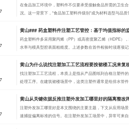
在食品加工环境中，塑料件不仅要承受接触食品所需的卫生合
7
况。这一背景下，"食品加工塑料件级别"成为材料选型与品
1
黄山### 药盒塑料件注塑工艺管控：基于均值指标的
药盒塑料件多采用聚丙烯（PP）或高密度聚乙烯（HDPE）
7
水率与模具型腔表面粗糙度。上述参数在首件检验时须逐项记
8
黄山为什么说找注塑加工工艺流程要按裙楼工况来复
找注塑加工工艺流程，本质上是指从产品图纸到合格注塑件的
7
处理工序。在建筑裙楼场景中，这类注塑件通常是给排水管件
4
黄山从关键依据反推注塑外发加工哪里好的隔离整改
注塑外发加工哪里好是本文围绕的主要主题，下文从应用场景
7
速捕捉偏离标准的信号。在注塑外发加工场景中，异常可来自