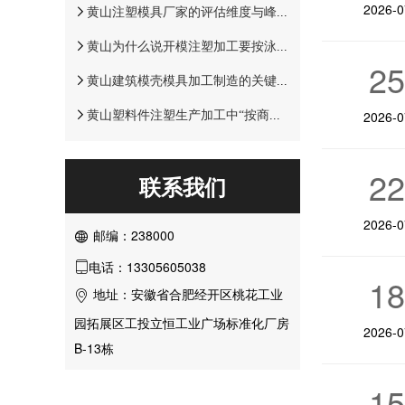
2026-0
黄山注塑模具厂家的评估维度与峰值整改项差异分析
黄山为什么说开模注塑加工要按泳池部位来记录
2
黄山建筑模壳模具加工制造的关键控制点与现场安装变更流程
2026-0
黄山塑料件注塑生产加工中“按商业标段复核”的系统性校验要点
2
联系我们
2026-0
邮编：238000

电话：13305605038

1
地址：安徽省合肥经开区桃花工业

园拓展区工投立恒工业广场标准化厂房
2026-0
B-13栋
1