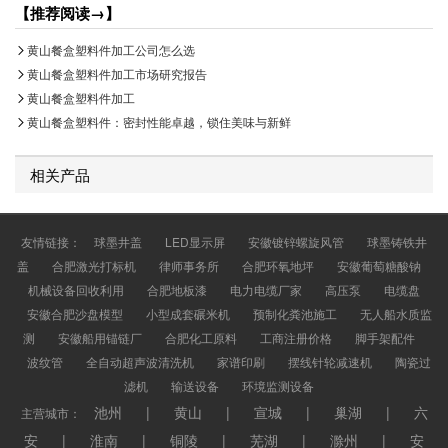
【推荐阅读→】
黄山餐盒塑料件加工公司怎么选
黄山餐盒塑料件加工市场研究报告
黄山餐盒塑料件加工
黄山餐盒塑料件：密封性能卓越，锁住美味与新鲜
相关产品
友情链接：
球墨井盖
LED显示屏
安徽镀锌螺旋风管
球墨铸铁井
盖
合肥激光打标机
律师事务所
合肥环氧地坪
安徽葡萄糖酸钠
机械设备回收利用
合肥地板漆
电力电缆厂家
高压泵
电缆盘
安徽合肥沙盘模型
小型成套碾米机
预制化粪池施工
无人船水质监
测
安徽船用锚链厂
合肥化工原料
工商注册价格
脚手架配件
波纹管
全自动超声波清洗机
家谱印刷
摆线针轮减速机
陶瓷过
滤机
输送设备
环境监测设备
池州
|
黄山
|
宣城
|
巢湖
|
六
主营城市：
安
|
淮南
|
铜陵
|
芜湖
|
滁州
|
安