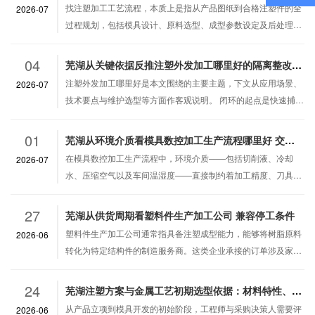
找注塑加工工艺流程，本质上是指从产品图纸到合格注塑件的全
2026-07
过程规划，包括模具设计、原料选型、成型参数设定及后处理工
序。在建筑裙楼场景中，这类注塑件通常是给排水管件、通风口
格栅、电缆桥架配件或雨水斗壳体。…
04
芜湖从关键依据反推注塑外发加工哪里好的隔离整改闭环
注塑外发加工哪里好是本文围绕的主要主题，下文从应用场景、
2026-07
技术要点与维护选型等方面作客观说明。 闭环的起点是快速捕捉
偏离标准的信号。在注塑外发加工场景中，异常可来自来料检
验、首件确认、过程巡检或客户端反…
01
芜湖从环境介质看模具数控加工生产流程哪里好 交叉标识要求
在模具数控加工生产流程中，环境介质——包括切削液、冷却
2026-07
水、压缩空气以及车间温湿度——直接制约着加工精度、刀具寿
命与零件表面质量。交叉标识要求则是对这些介质管路、工序状
态与流转批次进行系统化管理的关键规…
27
芜湖从供货周期看塑料件生产加工公司 兼容停工条件
塑料件生产加工公司通常指具备注塑成型能力，能够将树脂原料
2026-06
转化为特定结构件的制造服务商。这类企业承接的订单涉及家电
壳体、汽车内饰件、电子设备结构件等多种产品。在B2B采购流
程中，供货周期是评估供应商时仅…
24
芜湖注塑方案与金属工艺初期选型依据：材料特性、结构边界与经济性综合评估
从产品立项到模具开发的初始阶段，工程师与采购决策人需要评
2026-06