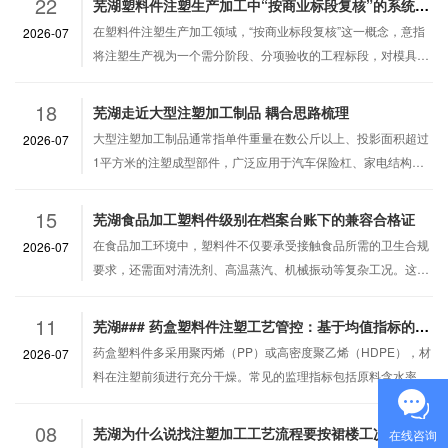
22
芜湖塑料件注塑生产加工中“按商业标段复核”的系统性校验要点
在塑料件注塑生产加工领域，“按商业标段复核”这一概念，意指
2026-07
将注塑生产视为一个需分阶段、分项验收的工程标段，对模具、
原料、工艺参数、质量检验等各环节进行系统性再确认。这种复
核方式并非简单的重复检查，而是…
18
芜湖走近大型注塑加工制品 耦合思路梳理
大型注塑加工制品通常指单件重量在数公斤以上、投影面积超过
2026-07
1平方米的注塑成型部件，广泛应用于汽车保险杠、家电结构
件、物流托盘及工业箱体等领域。这类制品在成型中面临的挑战
不仅是设备锁模力与模具刚性匹配，更…
15
芜湖食品加工塑料件级别在档案台账下的兼容合格证
在食品加工环境中，塑料件不仅要承受接触食品所需的卫生合规
2026-07
要求，还需面对清洗剂、高温蒸汽、机械振动等复杂工况。这一
背景下，"食品加工塑料件级别"成为材料选型与品质管制的主要
依据，指的是塑料材料在食品卫生…
11
芜湖### 药盒塑料件注塑工艺管控：基于均值指标的监理节点与关键参数解析
药盒塑料件多采用聚丙烯（PP）或高密度聚乙烯（HDPE），材
2026-07
料在注塑前须进行充分干燥。常见的监理指标包括原料含水率与
模具型腔表面粗糙度。上述参数在首件检验时须逐项记录，均值
数据可作为后续批次对比的基线…
08
芜湖为什么说找注塑加工工艺流程要按裙楼工况来复核
在线咨询