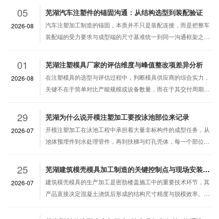
05
芜湖汽车注塑件的锚固沟通：从结构选型到装配验证
汽车注塑加工制造的锚固，本质并不只是装配连接，而是把整车
2026-08
装配端的受力要求与成型端的尺寸基准统一到同一沟通框架之
中。汽车注塑加工制造涉及门板、仪表板骨架、保险杠支架、各
类卡扣座与嵌件螺母等部件，其安装可…
01
芜湖注塑模具厂家的评估维度与峰值整改项差异分析
在注塑模具的选型与评估过程中，判断模具供应商的综合实力，
2026-08
关键不在于简单对比产能规模或设备数量，而在于其交付周期的
兑现能力、质控流程的精细程度以及不同模具方案在峰值生产状
态下暴露出的整改项差异。这些因素…
29
芜湖为什么说开模注塑加工要按泳池部位来记录
开模注塑加工在泳池工程中承担着大量非标构件的成型任务，从
2026-07
池体预埋件到水处理管件，再到扶梯与灯孔壳体，每一个部位的
使用工况、受力状态和装配关系都存在差异。如果不按泳池的具
体部位来分别记录模具结构与工艺参…
25
芜湖建筑模壳模具加工制造的关键控制点与现场安装变更流程
建筑模壳模具的生产加工是密肋楼盖施工中的重要技术环节，其
2026-07
产品直接决定混凝土浇筑后形成的结构尺寸精度与脱模效率。在
实际工程推进中，因管线调整或荷载变化，常需对已安装的模壳
进行变更操作，这要求模具在出厂前…