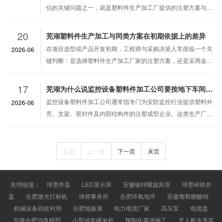
估的关键问题之一，就是塑料件生产加工厂提供的注塑方案与金
属冲压、压铸或机加工等替代工艺在初期依据上的实质性差异。
这种差异不仅影响模具投资与生产周…
20
芜湖塑料件生产加工与同类方案在初期依据上的差异
在项目选型或产品开发初期，工程师与采购决策人常面临一个关
2026-06
键判断：是选择塑料件生产加工厂家的注塑方案，还是采用金属
冲压、机加工或压铸等同类型工艺。这种初期依据上的差异，直
接决定了后续模具投资、生产周期以…
17
芜湖为什么说监控设备塑料件加工公司要按地下车间来实施
监控设备塑料件加工公司通常指专门为安防监控行业提供塑料外
2026-06
壳、支架、密封件及内部结构件的注塑成型企业。这类生产厂家
的车间环境直接影响到塑料件的尺寸精度、外观质量和长期户外
使用的可靠性。将车间按地下车间标…
首页
上一页
下一页
末页
友情链接：
球墨井盖
LED显示屏
安徽镀锌螺旋风管
球墨铸铁井
盖
合肥激光打标机
律师事务所
合肥环氧地坪
安徽葡萄糖酸钠
机械设备回收利用
合肥地板漆
电力电缆厂家
高压泵
电缆盘
安徽合肥沙盘模型
小型成套碾米机
预制化粪池施工
无人船水质监